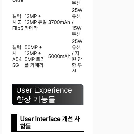
무선
25W
갤럭
12MP +
유선
시 Z
12MP 듀얼
3700mAh
/
Flip5
카메라
15W
무선
25W
갤럭
50MP +
유선
시
12MP +
/ 지
5000mAh
A54
5MP 트리
원 안
5G
플 카메라
함 무
선
User Experience
향상 기능들
User Interface 개선 사
항들