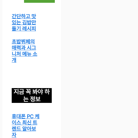
간단하고 맛
있는 김밥만
들기 레시피
초밥뷔페의
매력과 시그
니처 메뉴 소
개
지금 꼭 봐야 하
는 정보
휴대폰 PC 케
이스 최신 트
렌드 알아보
자