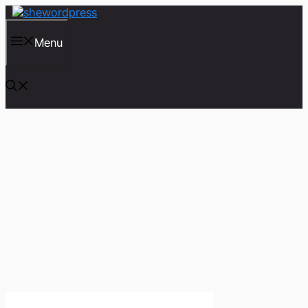
컨
텐
츠
Menu
로
건
너
뛰
기