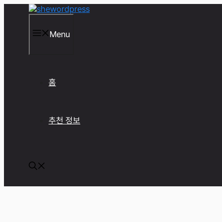
컨
텐
츠
Menu
로
건
너
뛰
기
홈
추천 정보