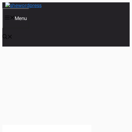
컨
텐
츠
Menu
로
건
너
뛰
기