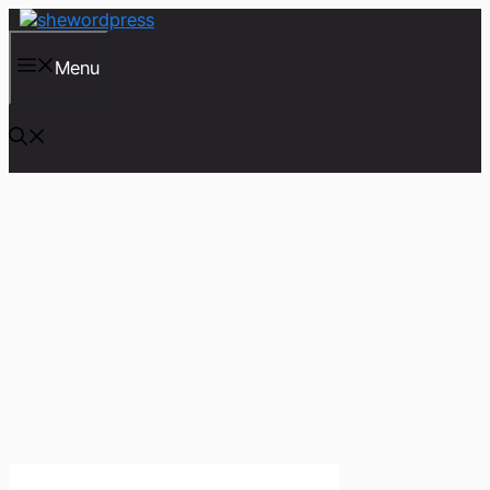
컨
텐
츠
Menu
로
건
너
뛰
기