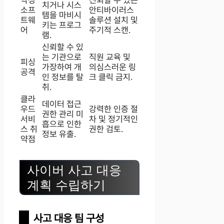
치거나 시스
소프
안티바이러스
템을 마비시
트웨
솔루션 설치 및
키는 프로그
어
주기적 스캔.
램.
신뢰할 수 있
는 기관으로
직원 교육 및
피싱
가장하여 개
의심스러운 링
공격
인 정보를 탈
크 클릭 금지.
취.
클라
데이터 접근
우드
강력한 인증 절
권한 관리 미
서비
차 및 정기적인
흡으로 인한
스 취
권한 검토.
정보 유출.
약점
사이버 사고 대응
계획 수립하기
사고 대응 팀 구성