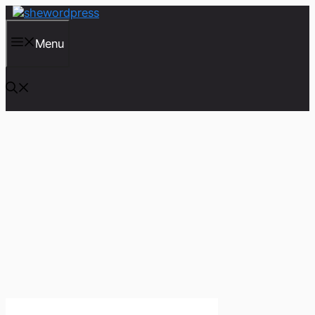
컨
텐
츠
Menu
로
건
너
뛰
기