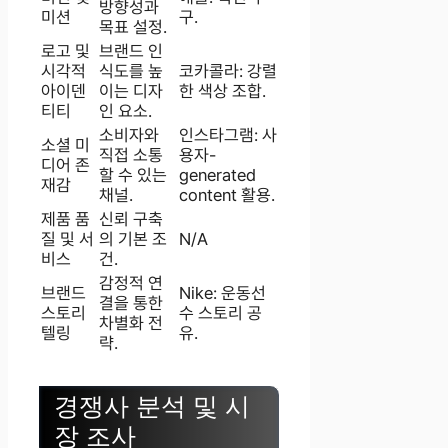
방향성과
미션
구.
목표 설정.
로고 및
브랜드 인
시각적
식도를 높
코카콜라: 강렬
아이덴
이는 디자
한 색상 조합.
티티
인 요소.
소비자와
인스타그램: 사
소셜 미
직접 소통
용자-
디어 존
할 수 있는
generated
재감
채널.
content 활용.
제품 품
신뢰 구축
질 및 서
의 기본 조
N/A
비스
건.
감정적 연
브랜드
Nike: 운동선
결을 통한
스토리
수 스토리 공
차별화 전
텔링
유.
략.
경쟁사 분석 및 시
장 조사