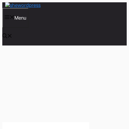
컨
텐
츠
Menu
로
건
너
뛰
기