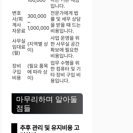
입니다.
변호
전문가에게 법
300,000
사/회
률 및 세무 상담
~
계사
을 받을 때 드는
1,000,000
자문료
비용입니다.
사업 운영을 위
사무실
(지역별 상
한 사무실 공간
임대료
이)
확보에 필요한
(월)
비용입니다.
업무 수행을 위
장비
(필요 품목
한 컴퓨터 및 기
구입
에 따라 상
타 장비 구입 비
비용
이)
용입니다.
마무리하며 알아둘
점들
추후 관리 및 유지비용 고