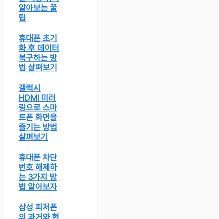
알아보는 꿀
팁
휴대폰 초기
화 후 데이터
복구하는 방
법 살펴보기
갤럭시
HDMI 미러
링으로 스마
트폰 화면을
즐기는 방법
살펴보기
휴대폰 차단
번호 해제하
는 3가지 방
법 알아보자
삼성 피처폰
의 과거와 현