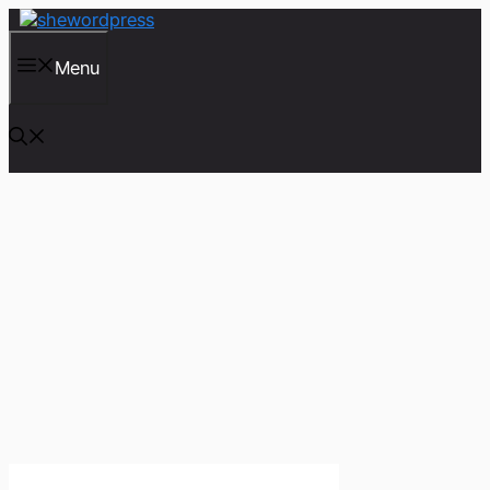
컨
텐
츠
Menu
로
건
너
뛰
기