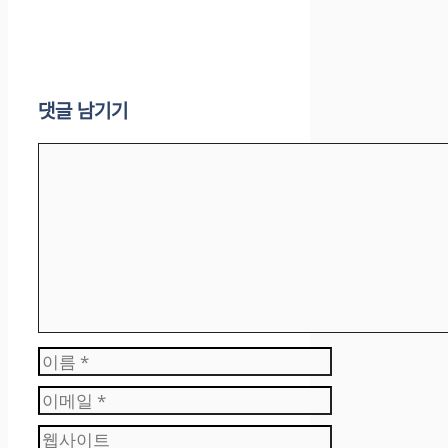
댓글 남기기
댓
글
이
름
이
메
웹
일