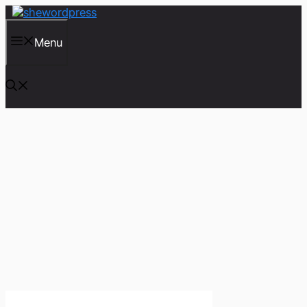
컨
텐
츠
Menu
로
건
너
뛰
기