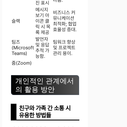
진 표시
메시지
비즈니스 커
보기 아
뮤니케이션
슬랙
이콘 클
최적화; 협업
릭 시 목
효율성 증대.
록 제공
발언자
팀즈
팀워크 향상
및 응답
(Microsoft
및 프로젝트
추적 가
Teams)
관리 용이.
능함.
줌(Zoom)
개인적인 관계에서
의 활용 방안
친구와 가족 간 소통 시
유용한 방법들