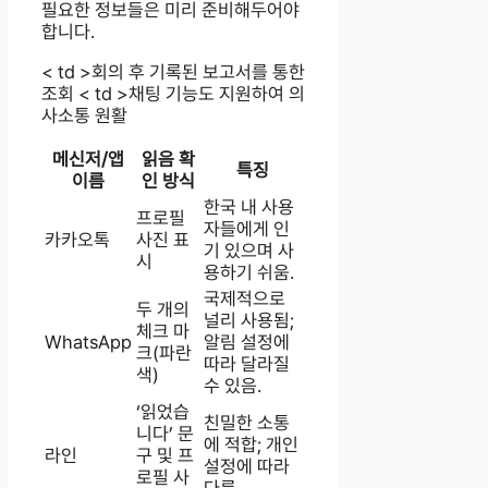
필요한 정보들은 미리 준비해두어야
합니다.
< td >회의 후 기록된 보고서를 통한
조회 < td >채팅 기능도 지원하여 의
사소통 원활
메신저/앱
읽음 확
특징
이름
인 방식
한국 내 사용
프로필
자들에게 인
카카오톡
사진 표
기 있으며 사
시
용하기 쉬움.
국제적으로
두 개의
널리 사용됨;
체크 마
WhatsApp
알림 설정에
크(파란
따라 달라질
색)
수 있음.
‘읽었습
친밀한 소통
니다’ 문
에 적합; 개인
라인
구 및 프
설정에 따라
로필 사
다름.