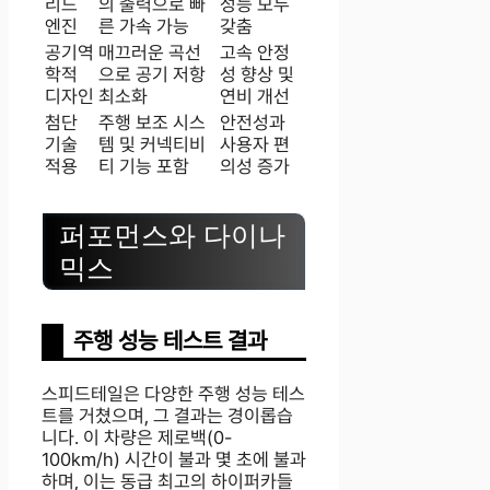
리드
의 출력으로 빠
성능 모두
엔진
른 가속 가능
갖춤
공기역
매끄러운 곡선
고속 안정
학적
으로 공기 저항
성 향상 및
디자인
최소화
연비 개선
첨단
주행 보조 시스
안전성과
기술
템 및 커넥티비
사용자 편
적용
티 기능 포함
의성 증가
퍼포먼스와 다이나
믹스
주행 성능 테스트 결과
스피드테일은 다양한 주행 성능 테스
트를 거쳤으며, 그 결과는 경이롭습
니다. 이 차량은 제로백(0-
100km/h) 시간이 불과 몇 초에 불과
하며, 이는 동급 최고의 하이퍼카들