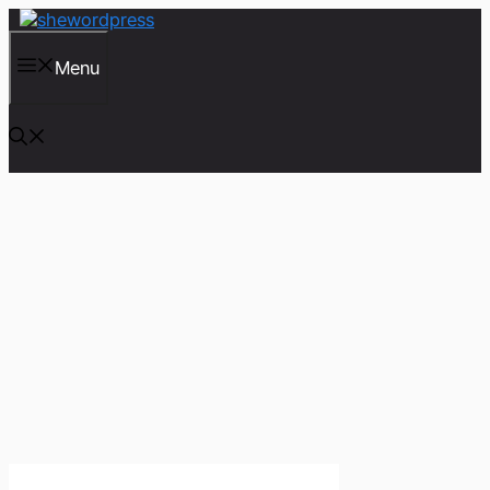
컨
텐
츠
Menu
로
건
너
뛰
기