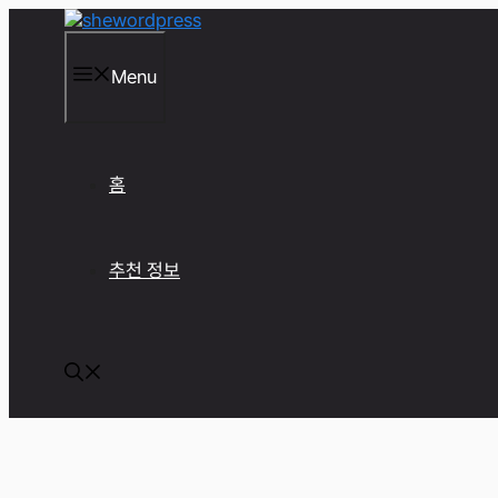
컨
텐
츠
Menu
로
건
너
뛰
기
홈
추천 정보