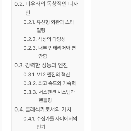
미우라의 독창적인 디자
인
유선형 외관과 스타
일링
색상의 다양성
내부 인테리어와 편
안함
강력한 성능과 엔진
V12 엔진의 혁신
최고 속도와 가속력
서스펜션 시스템과
핸들링
클래식카로서의 가치
수집가들 사이에서의
인기