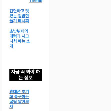
Theme
간단하고 맛
있는 김밥만
들기 레시피
초밥뷔페의
매력과 시그
니처 메뉴 소
개
지금 꼭 봐야 하
는 정보
휴대폰 초기
화 복구하는
꿀팁 알아보
자