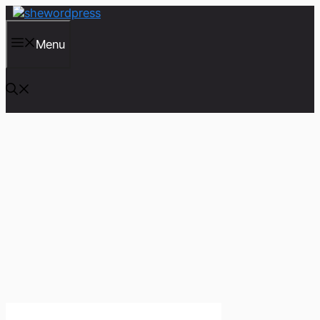
컨
텐
츠
Menu
로
건
너
뛰
기