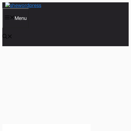
컨
텐
츠
Menu
로
건
너
뛰
기