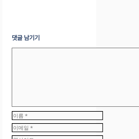
댓글 남기기
댓
글
이
름
이
메
웹
일