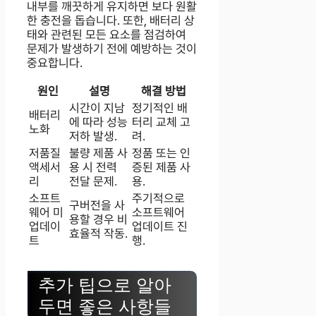
내부를 깨끗하게 유지하면 보다 원활
한 충전을 돕습니다. 또한, 배터리 상
태와 관련된 모든 요소를 점검하여
문제가 발생하기 전에 예방하는 것이
중요합니다.
원인
설명
해결 방법
시간이 지남
정기적인 배
배터리
에 따라 성능
터리 교체 고
노화
저하 발생.
려.
저품질
불량 제품 사
정품 또는 인
액세서
용 시 전력
증된 제품 사
리
전달 문제.
용.
소프트
주기적으로
구버전을 사
웨어 미
소프트웨어
용할 경우 비
업데이
업데이트 진
효율적 작동.
트
행.
추가 팁으로 알아
두면 좋은 사항들