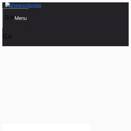
컨
텐
츠
Menu
로
건
너
뛰
기