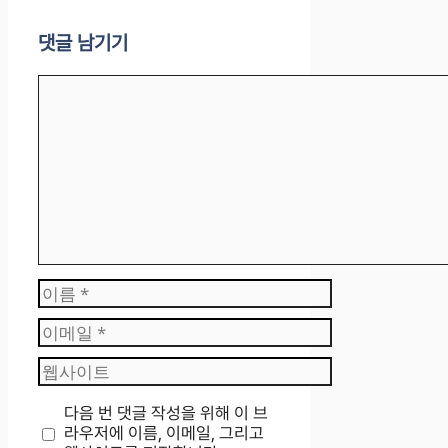
댓글 남기기
댓
글
이
름
이
메
웹
일
사
이
다음 번 댓글 작성을 위해 이 브
트
라우저에 이름, 이메일, 그리고