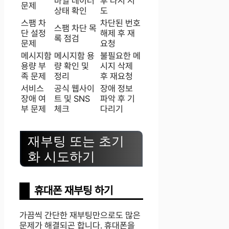
바일 데이터
후 다시 시
문제
상태 확인
도
스팸 차
차단된 번호
스팸 차단 목
단 설정
해제 후 재
록 점검
문제
요청
메시지함
메시지함 용
불필요한 메
용량 부
량 확인 및
시지 삭제
족 문제
정리
후 재요청
서비스
공식 웹사이
장애 정보
장애 여
트 및 SNS
파악 후 기
부 문제
체크
다리기
재부팅 또는 초기
화 시도하기
휴대폰 재부팅 하기
가끔씩 간단한 재부팅만으로도 많은
문제가 해결되곤 합니다. 휴대폰을