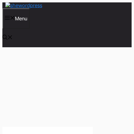
컨
텐
츠
Menu
로
건
너
뛰
기