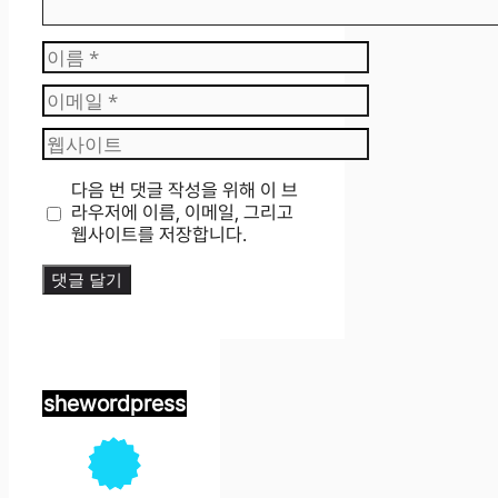
이
름
이
메
웹
일
사
이
다음 번 댓글 작성을 위해 이 브
트
라우저에 이름, 이메일, 그리고
웹사이트를 저장합니다.
shewordpress