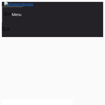
컨
텐
츠
Menu
로
건
너
뛰
기