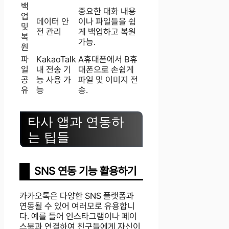
백
중요한 대화 내용
업
데이터 안
이나 파일들을 쉽
및
전 관리
게 백업하고 복원
복
가능.
원
파
KakaoTalk
A휴대폰에서 B휴
일
내 전송 기
대폰으로 손쉽게
공
능 사용 가
파일 및 이미지 전
유
능
송.
타사 앱과 연동하
는 팁들
SNS 연동 기능 활용하기
카카오톡은 다양한 SNS 플랫폼과
연동될 수 있어 여러모로 유용합니
다. 예를 들어 인스타그램이나 페이
스북과 연결하여 친구들에게 자신이