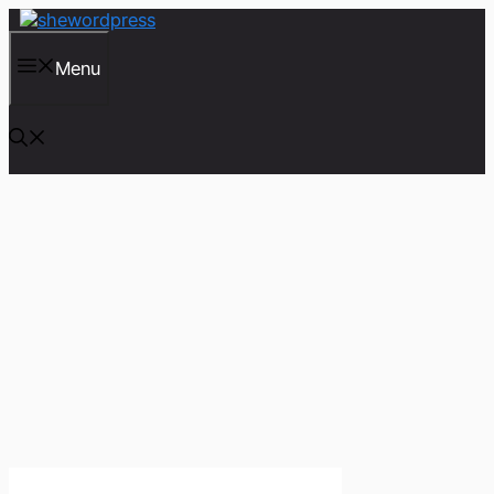
컨
텐
츠
Menu
로
건
너
뛰
기