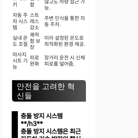
않고도 차량 접근 가
키
함
능.
자동 주
스트
주변 인식을 통한 자
차 시스
레스
동 주차.
템
감소
쾌적
실내 온
미리 설정된 온도로
함 보
도 조절
최적화된 환경 제공.
장
마사지
피로
장거리 운전 시 신체
시트 기
완화
피로를 덜어줌.
능
안전을 고려한 혁
신들
충돌 방지 시스템
**/h3**
충돌 방지 시스템은 최근