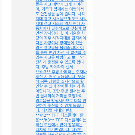
들은 사고 예방에 크게 기여하
며, 가족과 함께하는 여행에서
도 안전성을 높여 줍니다. 사각
지대 경고 시스템**/h3** 사각
지대 경고 시스템 역시 현대 자
동차에서 필수적으로 갖춰야 할
안전 장치입니다. 이 기술은 차
량의 좌우 사각지대를 감지하여
다른 차량이나 장애물이 있을
경우 경고음을 울려줍니다. 이
를 통해 변경 차선 시 발생할 수
있는 사고를 예방하고 보다 안
전하게 운전할 수 있도록 합니
다. 후방 카메라와 센서
**/h3** 후방 카메라는 주차나
후진 시 매우 유용합니다. 뒷좌
석 뒤쪽 상황을 실시간으로 확
인할 수 있어 장애물 회피가 용
이합니다. 또한 후방 센서는 주
변 물체와의 거리를 측정하여
경고음을 발생시키므로 더욱 안
전하게 후진할 수 있게 돕습니
다. 디지털 시대의 변화
**/h2** TFT 디스플레이 활
용**/h3** TFT 디스플레이는
최신 모델에서 많이 활용되는
디지털 계기판입니다. 다양한
정보를 직관적으로 전달받을 수