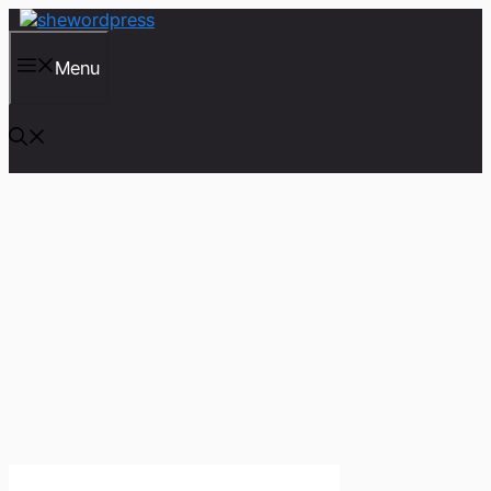
컨
텐
츠
Menu
로
건
너
뛰
기