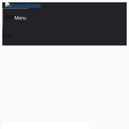
컨
텐
츠
Menu
로
건
너
뛰
기