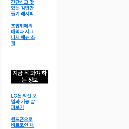
간단하고 맛
있는 김밥만
들기 레시피
초밥뷔페의
매력과 시그
니처 메뉴 소
개
지금 꼭 봐야 하
는 정보
LG폰 최신 모
델과 기능 살
펴보기
핸드폰으로
비트코인 채