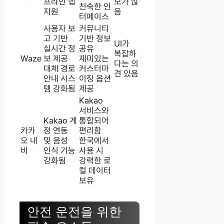
프라인 맵
모가 많
친숙한 인
지원
음
터페이스
사용자 보
커뮤니티
고 기반
기반 정보
UI가
실시간 정
공유
복잡하
Waze
보 제공
재미있는
다는 의
대체 경로
커스터마
견 있음
안내 시스
이징 옵션
템 강화됨
제공
Kakao
서비스와
Kakao 계
통합되어
카카
정 연동
편리함
오 내
및 음성
한국에서
비
인식 기능
사용 시
강화됨
강력한 로
컬 데이터
보유
안전 운전을 위한