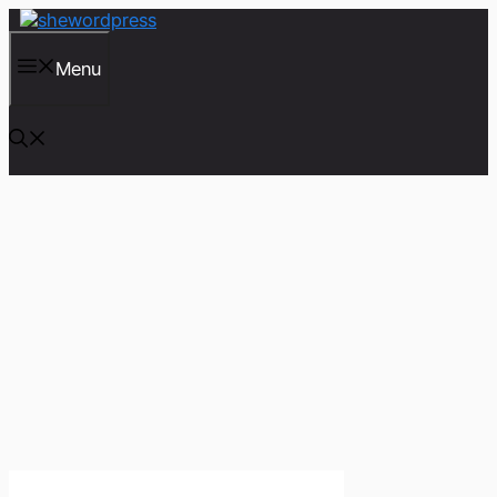
컨
텐
츠
Menu
로
건
너
뛰
기