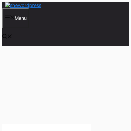
컨
텐
츠
Menu
로
건
너
뛰
기