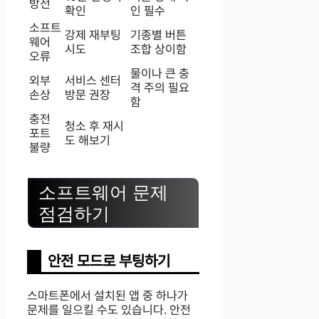
방전
확인
인 필수
소프트
강제 재부팅
기종별 버튼
웨어
시도
조합 상이함
오류
물이나 큰 충
외부
서비스 센터
격 주의 필요
손상
방문 권장
함
충전
청소 후 재시
포트
도 해보기
불량
소프트웨어 문제
점검하기
안전 모드로 부팅하기
스마트폰에서 설치된 앱 중 하나가
문제를 일으킬 수도 있습니다. 안전