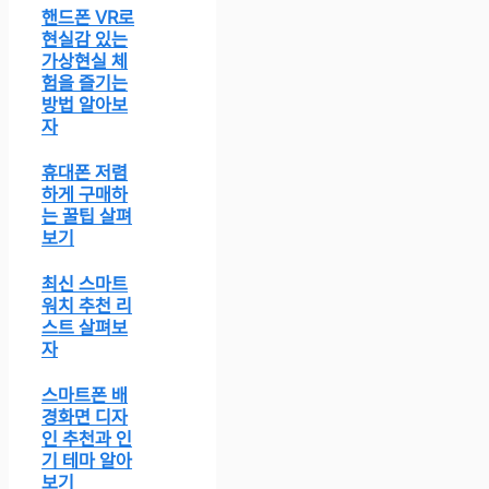
핸드폰 VR로
현실감 있는
가상현실 체
험을 즐기는
방법 알아보
자
휴대폰 저렴
하게 구매하
는 꿀팁 살펴
보기
최신 스마트
워치 추천 리
스트 살펴보
자
스마트폰 배
경화면 디자
인 추천과 인
기 테마 알아
보기