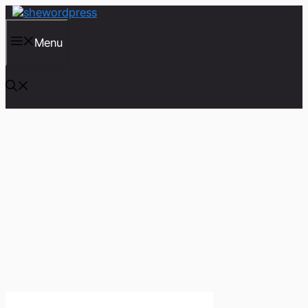
컨
텐
츠
Menu
로
건
너
뛰
기