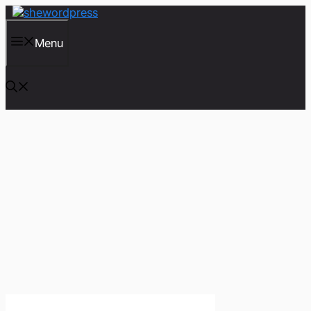
컨
텐
츠
Menu
로
건
너
뛰
기