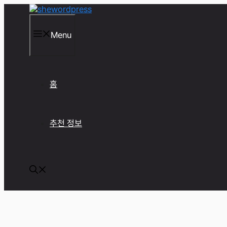
컨
텐
츠
Menu
로
건
너
뛰
기
홈
추천 정보