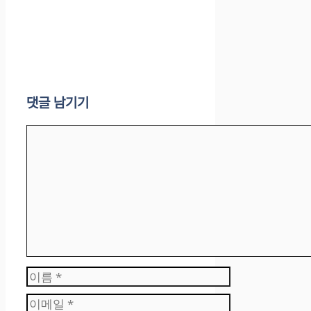
댓글 남기기
댓
글
이
름
이