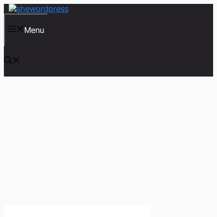
컨
텐
츠
Menu
로
건
너
뛰
기