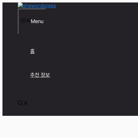
컨
텐
츠
Menu
로
건
너
뛰
기
홈
추천 정보